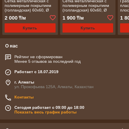
Сетка металлическая с
Сетка металлическая с
Граб
полимерным покрытием
полимерным покрытием
плас
(голландская) 60х60, Ø
(голландская) 60х60, Ø
плос
2,0 мм 1х30 м
2,0 мм 1,2х30 м
Росс
2 000
1 900
1 8
₸/м
₸/м
(разукомплект)
(разукомплект)
Купить
Купить
О нас
Рейтинг не сформирован
Менее 5 отзывов за последний год
Работает с 18.07.2019
г. Алматы
ул. Прокофьева 125А, Алматы, Казахстан
Контакты
Сегодня работает с 09:00 до 18:00
Показать весь график работы