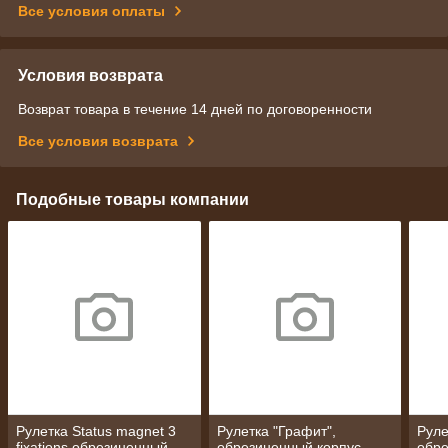
Все условия оплаты
Условия возврата
Возврат товара в течение 14 дней по договоренности
Все условия возврата
Подобные товары компании
Рулетка Status magnet 3
Рулетка "Графит",
Руле
fixations обрезиненный
обрезиненный корпус,
обре