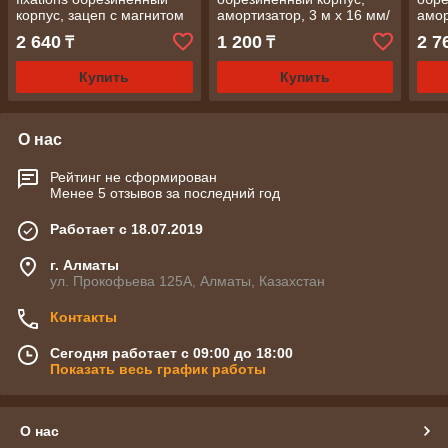
корпус, зацеп с магнитом
амортизатор, 3 м х 16 мм/
амор
7,5м х25 мм/ MATRIX
СИБРТЕХ
мм/
2 640
1 200
2 7
₸
₸
Купить
Купить
О нас
Рейтинг не сформирован
Менее 5 отзывов за последний год
Работает с 18.07.2019
г. Алматы
ул. Прокофьева 125А, Алматы, Казахстан
Контакты
Сегодня работает с 09:00 до 18:00
Показать весь график работы
О нас