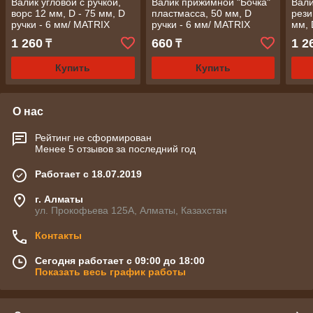
Валик угловой с ручкой,
Валик прижимной "Бочка"
Вал
ворс 12 мм, D - 75 мм, D
пластмасса, 50 мм, D
рези
ручки - 6 мм/ MATRIX
ручки - 6 мм/ MATRIX
мм, 
1 260
660
1 2
₸
₸
Купить
Купить
О нас
Рейтинг не сформирован
Менее 5 отзывов за последний год
Работает с 18.07.2019
г. Алматы
ул. Прокофьева 125А, Алматы, Казахстан
Контакты
Сегодня работает с 09:00 до 18:00
Показать весь график работы