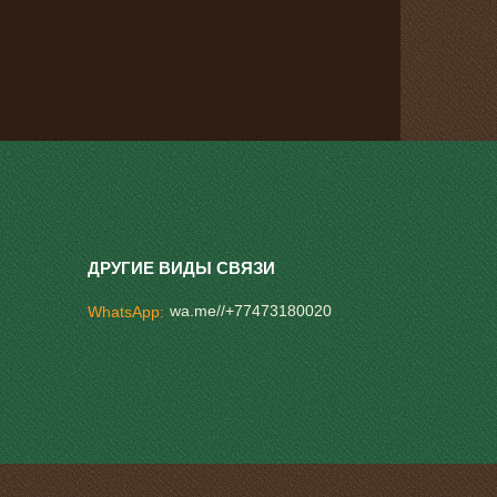
wa.me//+77473180020
WhatsApp