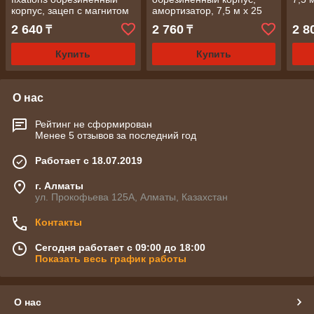
корпус, зацеп с магнитом
амортизатор, 7,5 м х 25
7,5м х25 мм/ MATRIX
мм/ СИБРТЕХ
2 640
2 760
2 8
₸
₸
Купить
Купить
О нас
Рейтинг не сформирован
Менее 5 отзывов за последний год
Работает с 18.07.2019
г. Алматы
ул. Прокофьева 125А, Алматы, Казахстан
Контакты
Сегодня работает с 09:00 до 18:00
Показать весь график работы
О нас