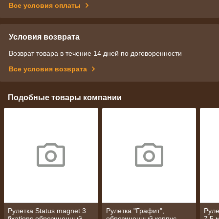
Все условия оплаты
Условия возврата
Возврат товара в течение 14 дней по договоренности
Все условия возврата
Подобные товары компании
Рулетка Status magnet 3
Рулетка "Графит",
Руле
fixations обрезиненный
обрезиненный корпус,
7,5 