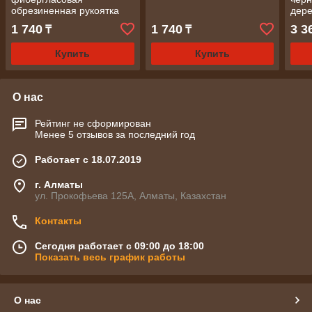
обрезиненная рукоятка
дере
100 гр/ СИБРТЕХ
Spar
1 740
1 740
3 3
₸
₸
Купить
Купить
О нас
Рейтинг не сформирован
Менее 5 отзывов за последний год
Работает с 18.07.2019
г. Алматы
ул. Прокофьева 125А, Алматы, Казахстан
Контакты
Сегодня работает с 09:00 до 18:00
Показать весь график работы
О нас