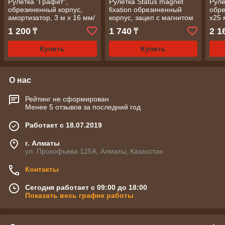
Рулетка "Графит",
Рулетка Status magnet
Руле
обрезиненный корпус,
fixation обрезиненный
обре
амортизатор, 3 м х 16 мм/
корпус, зацеп с магнитом
х25
СИБРТЕХ
5м х19 мм/ MATRIX
1 200
1 740
2 1
₸
₸
Купить
Купить
О нас
Рейтинг не сформирован
Менее 5 отзывов за последний год
Работает с 18.07.2019
г. Алматы
ул. Прокофьева 125А, Алматы, Казахстан
Контакты
Сегодня работает с 09:00 до 18:00
Показать весь график работы