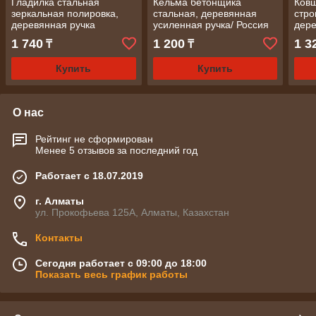
Гладилка стальная
Кельма бетонщика
Ковш
зеркальная полировка,
стальная, деревянная
стро
деревянная ручка
усиленная ручка/ Россия
дере
280х130 мм/ MATRIX
мм/
1 740
1 200
1 3
₸
₸
Купить
Купить
О нас
Рейтинг не сформирован
Менее 5 отзывов за последний год
Работает с 18.07.2019
г. Алматы
ул. Прокофьева 125А, Алматы, Казахстан
Контакты
Сегодня работает с 09:00 до 18:00
Показать весь график работы