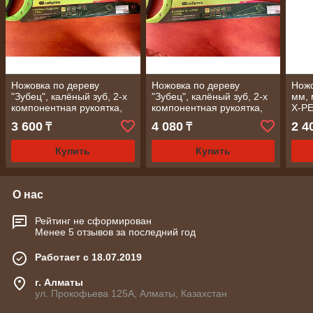
Ножовка по дереву
Ножовка по дереву
Ножо
"Зубец", калёный зуб, 2-х
"Зубец", калёный зуб, 2-х
мм, 
компонентная рукоятка,
компонентная рукоятка,
X-P
450 мм, 7-8 TPI, зуб 2D/
500 мм, 7-8 TPI, зуб 2D/
3 600
4 080
2 4
₸
₸
СИБРТЕХ
СИБРТЕХ
Купить
Купить
О нас
Рейтинг не сформирован
Менее 5 отзывов за последний год
Работает с 18.07.2019
г. Алматы
ул. Прокофьева 125А, Алматы, Казахстан