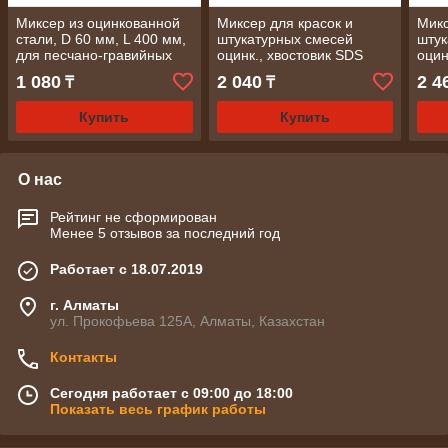
Миксер из оцинкованной
Миксер для красок и
Микс
стали, D 60 мм, L 400 мм,
штукатурных смесей
штук
для песчано-гравийных
оцинк., хвостовик SDS
оцин
смесей/ СИБРТЕХ
PLUS, 80х400 мм/ MATRIX
PLUS
1 080
2 040
2 4
₸
₸
MAT
Купить
Купить
О нас
Рейтинг не сформирован
Менее 5 отзывов за последний год
Работает с 18.07.2019
г. Алматы
ул. Прокофьева 125А, Алматы, Казахстан
Контакты
Сегодня работает с 09:00 до 18:00
Показать весь график работы