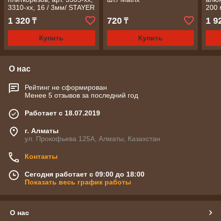
3310-хх, 16 / 3мм/ STAYER
200
1 320
720
1 9
₸
₸
Купить
Купить
О нас
Рейтинг не сформирован
Менее 5 отзывов за последний год
Работает с 18.07.2019
г. Алматы
ул. Прокофьева 125А, Алматы, Казахстан
Контакты
Сегодня работает с 09:00 до 18:00
Показать весь график работы
О нас