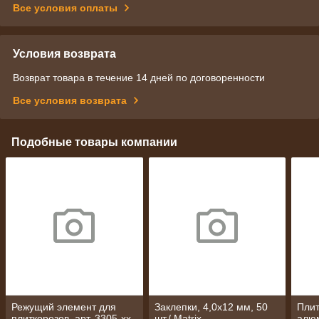
Все условия оплаты
Условия возврата
Возврат товара в течение 14 дней по договоренности
Все условия возврата
Подобные товары компании
Режущий элемент для
Заклепки, 4,0х12 мм, 50
Плит
плиткорезов, арт. 3305-хх,
шт./ Matrix
алю