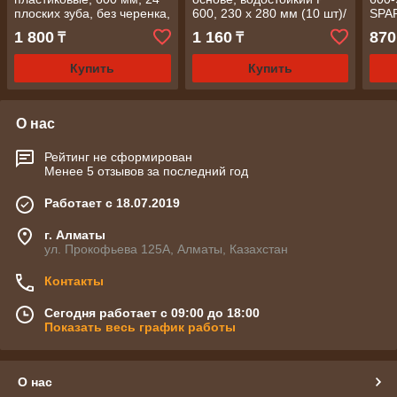
плоских зуба, без черенка,
600, 230 х 280 мм (10 шт)/
SPA
Россия// Сибртех
MATRIX
1 800
1 160
870
₸
₸
Купить
Купить
О нас
Рейтинг не сформирован
Менее 5 отзывов за последний год
Работает с 18.07.2019
г. Алматы
ул. Прокофьева 125А, Алматы, Казахстан
Контакты
Сегодня работает с 09:00 до 18:00
Показать весь график работы
О нас