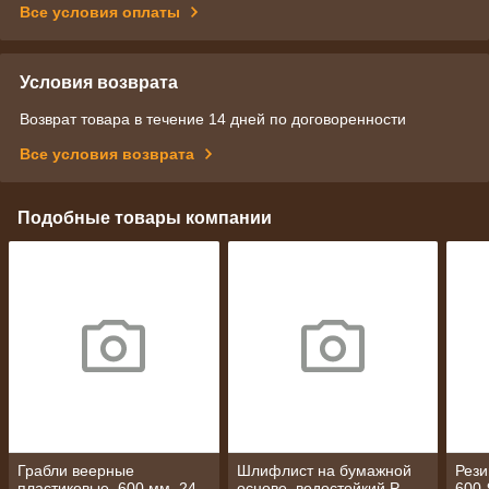
Все условия оплаты
Условия возврата
Возврат товара в течение 14 дней по договоренности
Все условия возврата
Подобные товары компании
Грабли веерные
Шлифлист на бумажной
Рези
пластиковые, 600 мм, 24
основе, водостойкий P
600-