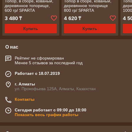
Топор, в сборе, кованый,
Топор в сборе, кованый,
Топо
деревянное топорище,
деревянное топорище
дере
600 гр/ SPARTA
800 гр/ SPARTA
1000
3 480
4 620
4 5
₸
₸
Купить
Купить
О нас
Рейтинг не сформирован
Менее 5 отзывов за последний год
Работает с 18.07.2019
г. Алматы
ул. Прокофьева 125А, Алматы, Казахстан
Контакты
Сегодня работает с 09:00 до 18:00
Показать весь график работы