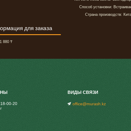
Способ установки: Встраив
Страна производств: Кит
ормация для заказа
1 880 ₸
318-00-20
office@murash.kz
r