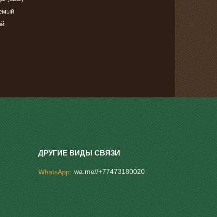
аемый
ай
wa.me//+77473180020
WhatsApp