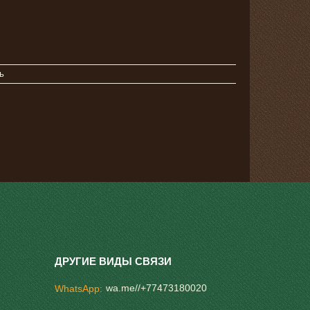
ь
wa.me//+77473180020
WhatsApp