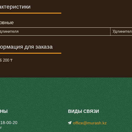
актеристики
овные
удлинителя
Удлинител
ормация для заказа
6 200 ₸
318-00-20
office@murash.kz
r