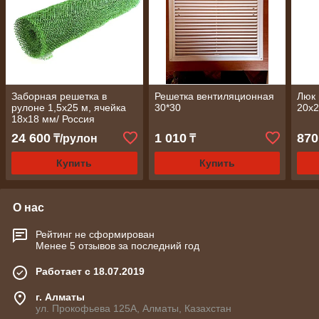
Заборная решетка в
Решетка вентиляционная
Люк
рулоне 1,5x25 м, ячейка
30*30
20х
18х18 мм/ Россия
24 600
1 010
870
₸/рулон
₸
Купить
Купить
О нас
Рейтинг не сформирован
Менее 5 отзывов за последний год
Работает с 18.07.2019
г. Алматы
ул. Прокофьева 125А, Алматы, Казахстан