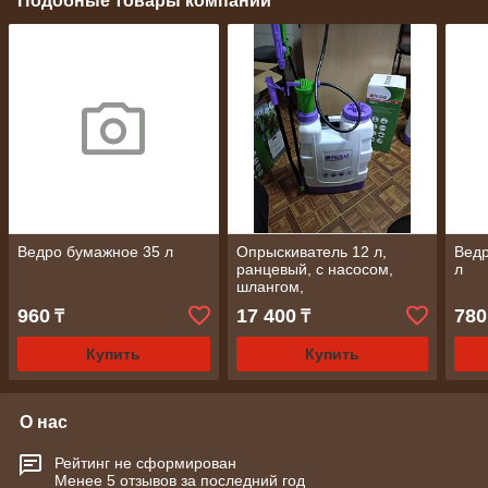
Подобные товары компании
Ведро бумажное 35 л
Опрыскиватель 12 л,
Ведр
ранцевый, с насосом,
л
шлангом,
разбрызгивателем//
960
17 400
780
₸
₸
Palisad
Купить
Купить
О нас
Рейтинг не сформирован
Менее 5 отзывов за последний год