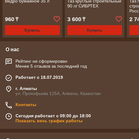
Ведро бумажное 35 л
Таз круглый строительный
Таз 
90 л/ СИБРТЕХ
стро
Рос
960
3 600
2 7
₸
₸
Купить
Купить
О нас
Рейтинг не сформирован
Менее 5 отзывов за последний год
Работает с 18.07.2019
г. Алматы
ул. Прокофьева 125А, Алматы, Казахстан
Контакты
Сегодня работает с 09:00 до 18:00
Показать весь график работы