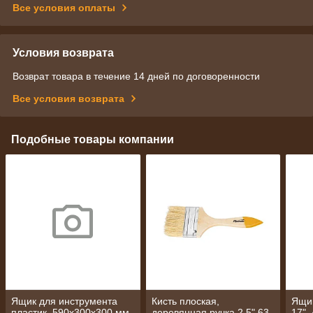
Все условия оплаты
Условия возврата
Возврат товара в течение 14 дней по договоренности
Все условия возврата
Подобные товары компании
Ящик для инструмента
Кисть плоская,
Ящик
пластик, 590х300х300 мм
деревянная ручка 2,5" 63
17",