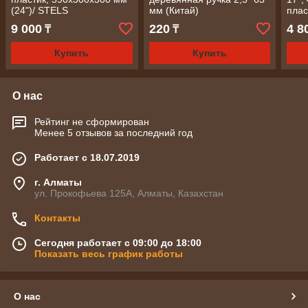
(24")/ STELS
мм (Китай)
плас
9 000
220
4 8
₸
₸
Купить
Купить
О нас
Рейтинг не сформирован
Менее 5 отзывов за последний год
Работает с 18.07.2019
г. Алматы
ул. Прокофьева 125А, Алматы, Казахстан
Контакты
Сегодня работает с 09:00 до 18:00
Показать весь график работы
О нас