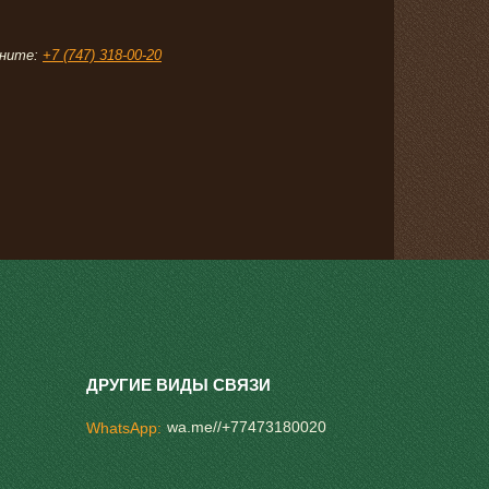
ните:
+7 (747) 318-00-20
wa.me//+77473180020
WhatsApp