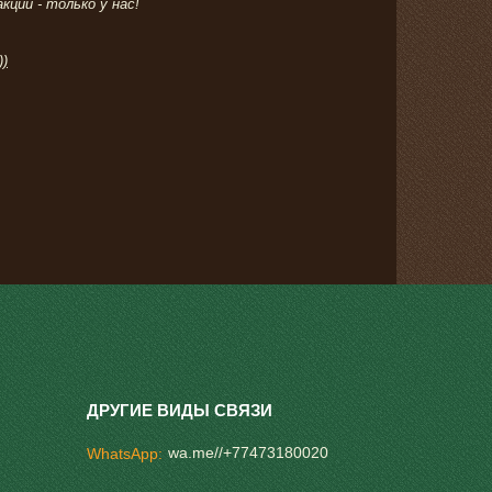
ции - только у нас!
))
wa.me//+77473180020
WhatsApp