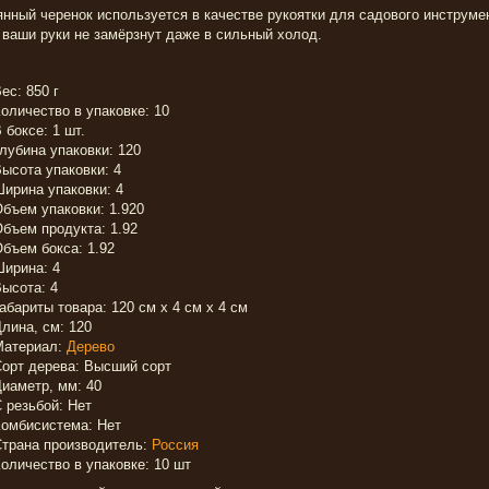
нный черенок используется в качестве рукоятки для садового инструмен
 ваши руки не замёрзнут даже в сильный холод.
ес: 850 г
оличество в упаковке: 10
 боксе: 1 шт.
лубина упаковки: 120
ысота упаковки: 4
ирина упаковки: 4
бъем упаковки: 1.920
бъем продукта: 1.92
бъем бокса: 1.92
ирина: 4
ысота: 4
абариты товара: 120 см x 4 см x 4 см
лина, см: 120
Материал:
Дерево
орт дерева: Высший сорт
иаметр, мм: 40
 резьбой: Нет
омбисистема: Нет
трана производитель:
Россия
оличество в упаковке: 10 шт