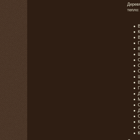
Деревя
тепло:
В
К
В
Г
В
Ш
О
О
О
Ш
В
Г
Д
С
Д
С
К
С
К