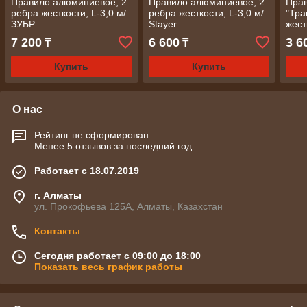
Правило алюминиевое, 2
Правило алюминиевое, 2
Пра
ребра жесткости, L-3,0 м/
ребра жесткости, L-3,0 м/
"Тра
ЗУБР
Stayer
жест
7 200
6 600
3 6
₸
₸
Купить
Купить
О нас
Рейтинг не сформирован
Менее 5 отзывов за последний год
Работает с 18.07.2019
г. Алматы
ул. Прокофьева 125А, Алматы, Казахстан
Контакты
Сегодня работает с 09:00 до 18:00
Показать весь график работы