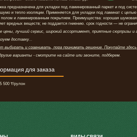
ка предназначена для укладки под ламинированный паркет и под систем
 шумо и тепло изоляции. Применяется для укладки под ламинат с целью
 полом и ламинированным покрытием. Преимущества: хорошая шумовая и
ет вредных веществ; не поддается гниению. срок годности ― не ограниче
е цены, лучший сервис, широкий ассортимент, приятные сюрпризы и ак
зуем доставку...
т выбирать и сравнивать, пора принимать решение. Покупайте здесь
другие варианты - смотрите на сайте или звоните, подберем.
ормация для заказа
5 500 ₸/рулон