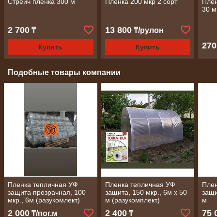
Стрейч пленка 300 м
Пленка 200 мкр 2 сорт
Плен
30 м
2 700
13 800
₸
₸/рулон
270
Купить
Купить
Подобные товары компании
Пленка тепличная УФ
Пленка тепличная УФ
Плен
защита прозрачная, 100
защита, 150 мкр., 6м х 50
защи
мкр., 6м (разукомлект)
м (разукомплект)
м
2 000
2 400
75 
₸/пог.м
₸