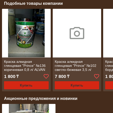
Подобные товары компании
Краска алкидная
Краска алкидная
Крас
глянцевая "Prince" №136
глянцевая "Prince" №102
глян
коричневая 0,8 л/ ALVAN
светло-бежевая 3,5 л/
борд
ALVAN
1 800
7 800
1 8
₸
₸
Купить
Купить
Акционные предложения и новинки