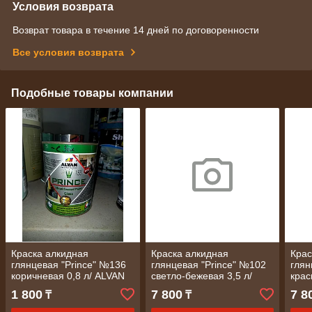
Условия возврата
Возврат товара в течение 14 дней по договоренности
Все условия возврата
Подобные товары компании
Краска алкидная
Краска алкидная
Крас
глянцевая "Prince" №136
глянцевая "Prince" №102
глян
коричневая 0,8 л/ ALVAN
светло-бежевая 3,5 л/
крас
ALVAN
1 800
7 800
7 8
₸
₸