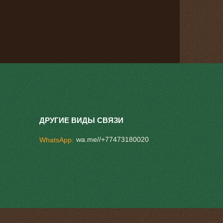
wa.me//+77473180020
WhatsApp