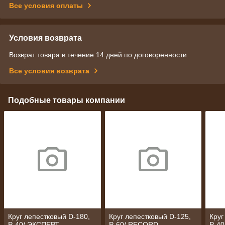
Все условия оплаты
Условия возврата
Возврат товара в течение 14 дней по договоренности
Все условия возврата
Подобные товары компании
Круг лепестковый D-180,
Круг лепестковый D-125,
Круг
P-40/ ЭКСПЕРТ
P-60/ RECORD
P-4