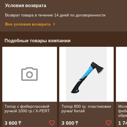
Условия возврата
Возврат товара в течение 14 дней по договоренности
Все условия возврата
Подобные товары компании
Топор с фибергласовой
Топор 800 гр. пластиковая
Мол
ручкой 1000 гр./ X-PERT
ручка/ Китай
фиб
обре
100 
3 600
3 000
1 7
₸
₸