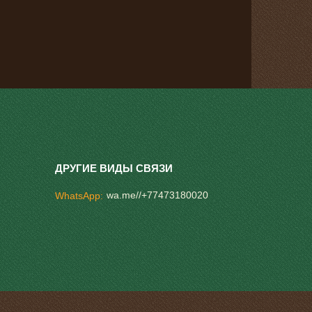
wa.me//+77473180020
WhatsApp