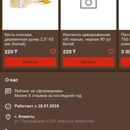
Кисть плоская,
Изолента армированная
Пист
деревянная ручка 2,5" 63
х/б тканью, черная 90 гр/
750 
мм (Китай)
Китай
алюм
круг
220
220
3 0
₸
₸
Купить
Купить
О нас
Рейтинг не сформирован
Менее 5 отзывов за последний год
Работает с 18.07.2019
г. Алматы
ул. Прокофьева 125А, Алматы, Казахстан