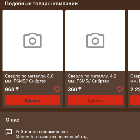
Подобные товары компании
Сверло по металлу, 8,0
Сверло по металлу, 4,2
Свер
мм, Р6М5// Сибртех
мм, Р6М5// Сибртех
мм, 
960
360
2 2
₸
₸
Купить
Купить
О нас
Рейтинг не сформирован
Менее 5 отзывов за последний год