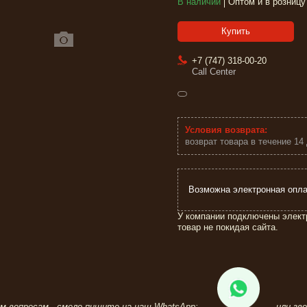
В наличии
Оптом и в розницу
Купить
+7 (747) 318-00-20
Call Center
возврат товара в течение 14
У компании подключены элект
товар не покидая сайта.
ем вопросам - смело пишите на наш WhatsApp:
или зво