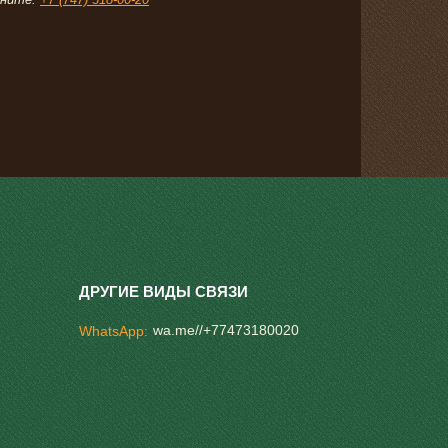
wa.me//+77473180020
WhatsApp