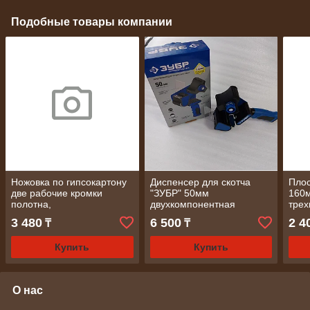
Подобные товары компании
Ножовка по гипсокартону
Диспенсер для скотча
Плос
две рабочие кромки
"ЗУБР" 50мм
160м
полотна,
двухкомпонентная
тре
двухкомпонентная
рукоятка
руко
3 480
6 500
2 4
₸
₸
рукоятка 180 мм/ MATRIX
Купить
Купить
О нас