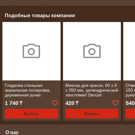
Подобные товары компании
Гладилка стальная
Миксер для красок, 60 х 6
Отве
зеркальная полировка,
х 350 мм, цилиндрический
150 
деревянная ручка
хвостовик// Denzel
руко
280х130 мм/ MATRIX
1 740
420
540
₸
₸
Купить
Купить
О нас