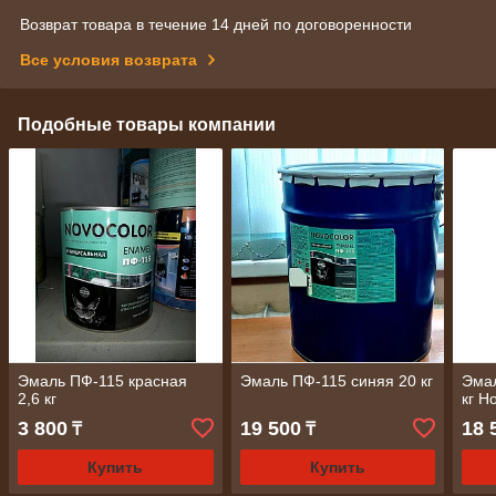
Возврат товара в течение 14 дней по договоренности
Все условия возврата
Подобные товары компании
Эмаль ПФ-115 красная
Эмаль ПФ-115 синяя 20 кг
Эмал
2,6 кг
кг Н
3 800
19 500
18 
₸
₸
Купить
Купить