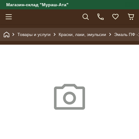
Магазин-склад "Мураш-Ата"
Товары и услуги
Краски, лаки, эмульсии
Эмаль ПФ -1