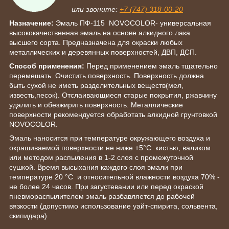
или звоните:
+7 (747) 318-00-20
Назначение:
Эмаль ПФ-115 NOVOCOLOR- универсальная
высококачественная эмаль на основе алкидного лака
высшего сорта. Предназначена для окраски любых
металлических и деревянных поверхностей, ДВП, ДСП.
C
пособ применения:
Перед применением эмаль тщательно
перемешать. Очистить поверхность. Поверхность должна
быть сухой не иметь разделительных веществ(мел,
известь,песок). Отслаивающиеся старые покрытия, ржавчину
удалить и обезжирить поверхность. Металлические
поверхности рекомендуется обработать алкидной грунтовкой
NOVOCOLOR.
Эмаль наносится при температуре окружающего воздуха и
окрашиваемой поверхности не ниже +5°С кистью, валиком
или методом распыления в 1-2 слоя с промежуточной
сушкой. Время высыхания каждого слоя эмали при
температуре 20 °С и относительной влажности воздуха 70% -
не более 24 часов. При загустевании или перед окраской
пневмораспылителем эмаль разбавляется до рабочей
вязкости (допустимо использование уайт-спирита, сольвента,
скипидара).