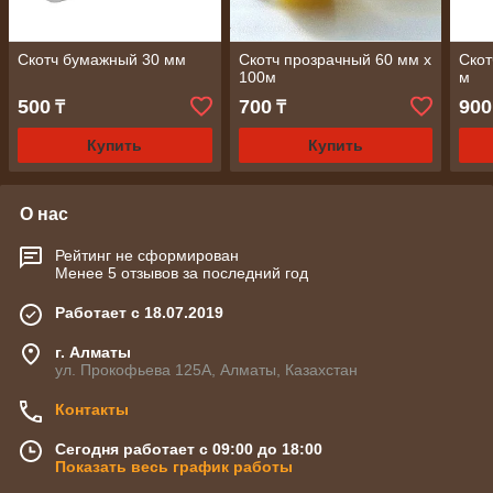
Скотч бумажный 30 мм
Скотч прозрачный 60 мм х
Скот
100м
м
500
700
900
₸
₸
Купить
Купить
О нас
Рейтинг не сформирован
Менее 5 отзывов за последний год
Работает с 18.07.2019
г. Алматы
ул. Прокофьева 125А, Алматы, Казахстан
Контакты
Сегодня работает с 09:00 до 18:00
Показать весь график работы