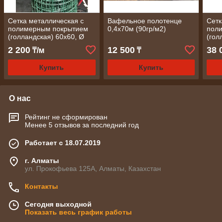
Сетка металлическая с
Вафельное полотенце
Сетк
полимерным покрытием
0,4х70м (90гр/м2)
пол
(голландская) 60х60, Ø
(гол
2,0 мм 1,8х20 м
3,0 
2 200
12 500
38 
₸/м
₸
(разукомплект)
(ком
Купить
Купить
О нас
Рейтинг не сформирован
Менее 5 отзывов за последний год
Работает с 18.07.2019
г. Алматы
ул. Прокофьева 125А, Алматы, Казахстан
Контакты
Сегодня выходной
Показать весь график работы