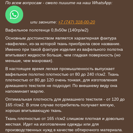
По всем вопросам - смело пишите на наш WhatsApp:
или звоните:
+7 (747) 318-00-20
Вафельное полотенце 0,8х50м (140гр/м2)
Основным достоинством является характерная фактура
«вафелек», из-за которой ткань приобрела свое название.
Именно при такой фактуре изделия из вафельного полотна
впитывают жидкости больше, чем гладкая поверхность (но
меньше, чем махровая).
В настоящее время легкая промышленность выпускает
вафельное полотно плотностью от 80 до 240 г/см
2
. Ткань
плотностью от 80 до 120 очень тонкая, для изготовления
домашнего текстиля не подходит. По внешнему виду она
напоминает марлю.
Оптимальная плотность для домашнего текстиля - от 120 до
165 г/см
2
. В этом случае потребитель получает мягкую,
хорошо впитывающую ткань.
Ткань плотностью от 165 г/см
2
слишком плотная и довольно
жесткая. Идет на изготовление одежды или для
производственных нужд в качестве обтирочного материала.