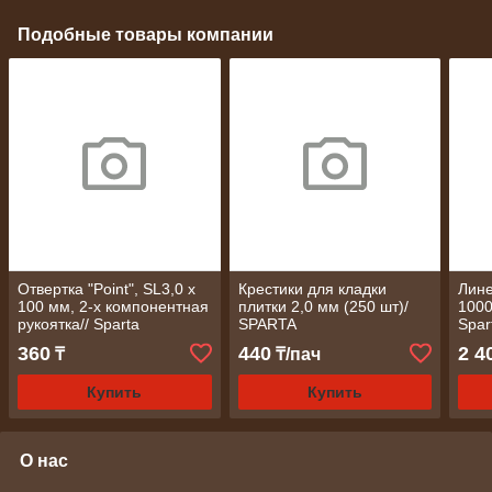
Подобные товары компании
Отвертка "Point", SL3,0 х
Крестики для кладки
Лине
100 мм, 2-х компонентная
плитки 2,0 мм (250 шт)/
1000
рукоятка// Sparta
SPARTA
Spar
360
440
2 4
₸
₸/пач
Купить
Купить
О нас